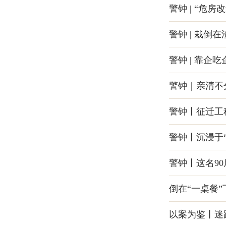
警钟 | “危
警钟 | 栽倒
警钟 | 靠企
警钟｜亲清不
警钟丨征迁工
警钟丨沉浸于
警钟丨这名9
倒在“一桌餐”
以案为鉴丨迷