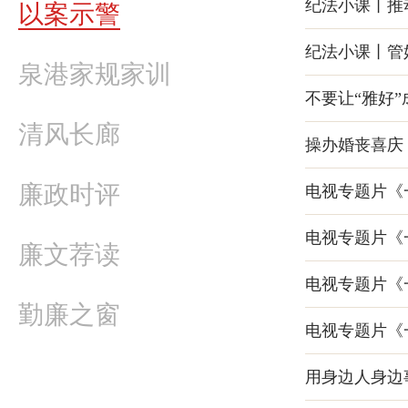
纪法小课丨推
以案示警
纪法小课丨管
泉港家规家训
不要让“雅好”
清风长廊
操办婚丧喜庆
廉政时评
电视专题片《
电视专题片《
廉文荐读
电视专题片《
勤廉之窗
电视专题片《
用身边人身边