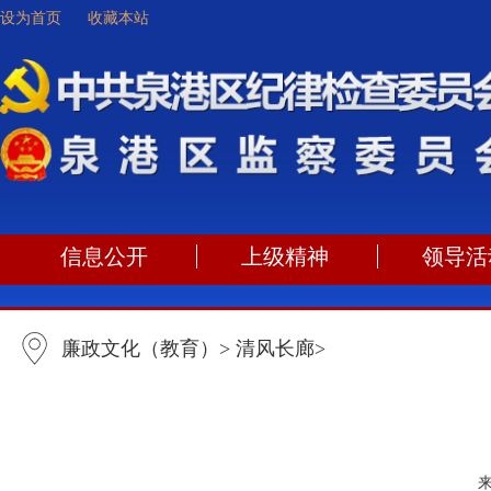
设为首页
收藏本站
信息公开
上级精神
领导活
廉政文化（教育）
>
清风长廊
>