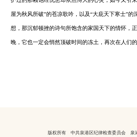
护过的那颗饱经忧患却依然博大的心灵，如今又引来
屋为秋风所破”的苍凉歌吟，以及“大庇天下寒士”
想，那沉郁顿挫的诗句所饱含的家国天下的情怀，
晚，它也一定会悄然顶破时间的冻土，再次在人们
版权所有 中共泉港区纪律检查委员会 