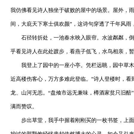
我仿佛看见诗人独坐于破败的屋中的场景。屋外，雨
间，大庇天下寒士俱欢颜”，这诗句穿透了千年风雨
石径转折处，一池春水映入眼帘。水波粼粼，倒
乎看见诗人在此处踱步，看燕子低飞，水鸟相亲，
我登上了园中的一座小亭。凭栏远眺，园中草木
近高楼伤客心，万方多难此登临。”诗人登楼时，看
龙、山河无恙。“盘飧市远无兼味，樽酒家贫只旧醅
满而赞叹。
步出草堂，我手中握着刚刚买的一枚书签，上面