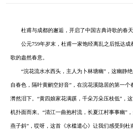
杜甫与成都的邂逅，开启了中国古典诗歌的春
公元759年岁末，杜甫一家饱经离乱之后抵达
歌的盎然春意。
“浣花流水水西头，主人为卜林塘幽”，这幽静
自春色，隔叶黄鹂空好音”，在浣花溪隐居的第一个
潸然泪下。“黄四娘家花满蹊，千朵万朵压枝低”，
机扑面而来。“清江一曲抱村流，长夏江村事事幽”
燕子斜”，哎呀，这首《水槛遣心》让我们感受到杜