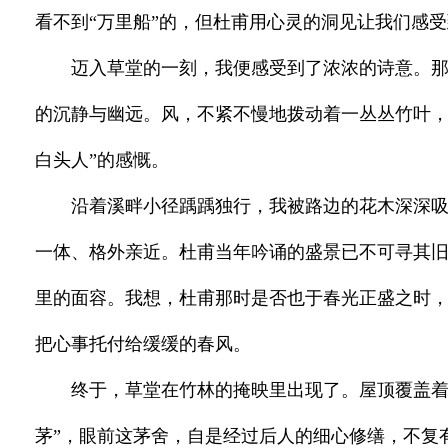
看不到“万里船”的，但杜甫用心灵的洞见让我们感
迈入草堂的一刻，我便感受到了浓浓的诗意。
的沉静与幽远。风，不紧不慢地拨动着一丛丛竹叶，
白头人”的感慨。
沿着溪畔小径踽踽独行，我被路边的花木深深吸
一体、格外亲近。杜甫当年吟诵的盛景已不可寻其
里的面容。我想，杜甫那时是否也于春光正盛之时
把心事托付给缓缓的春风。
终于，草堂在竹林的掩映里出现了。屋顶覆盖着
茅”，眼前这茅舍，自是经过后人的细心修缮，不复